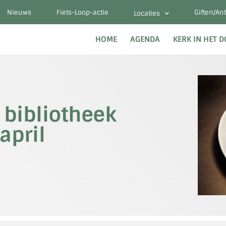
Nieuws
Fiets-Loop-actie
Giften/An
Locaties
HOME
AGENDA
KERK IN HET 
 bibliotheek
april