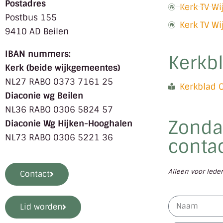
Postadres
Kerk TV W
Postbus 155
Kerk TV W
9410 AD Beilen
IBAN nummers:
Kerkb
Kerk (beide wijkgemeentes)
NL27 RABO 0373 7161 25
Kerkblad 
Diaconie wg Beilen
NL36 RABO 0306 5824 57
Zonda
Diaconie Wg Hijken-Hooghalen
NL73 RABO 0306 5221 36
contac
Alleen voor led
Contact
Lid worden