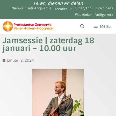
Leren, dienen en delen
Nieuws
Fiets-Loop-actie
Giften/Anbi
Downloads
Locaties
Webwinkel
Veilige Kerk
Menu
Jamsessie | zaterdag 18
januari – 10.00 uur
januari 3, 2024