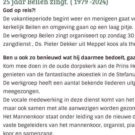
25 jaar Beilen zingt. ( 1979 -2024)
God op reis?!
De vakantieperiode begint weer en menigeen gaat voor
kerkelijk Beilen en omgeving gaan op een laag pitje.
De werkgroep Beilen zingt organiseert op zondag 30 
zangdienst , Ds. Pieter Dekker uit Meppel koos als t
Ben u ook zo benieuwd wat hij daarmee bedoelt, gaa
Kom mee doen in de oude dorpskerk aan de Prins He
genieten van de fantastische akoestiek in de Stefan
De werkgroep heeft een aantal bekende liederen uit
meegezongen.
De vocale medewerking in deze dienst komt van het C
maar ook samen met alle aanwezigen worden gezon
Het Mannenkoor staat onder leiding van de nieuwe d
vaste begeleiders van het mannenkoor, organist, pia
koor en samenzang.