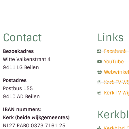
Contact
Links
Bezoekadres
Facebook
Witte Valkenstraat 4
YouTube
9411 LG Beilen
Webwinke
Postadres
Kerk TV W
Postbus 155
Kerk TV W
9410 AD Beilen
IBAN nummers:
Kerkb
Kerk (beide wijkgemeentes)
NL27 RABO 0373 7161 25
Kerkblad 