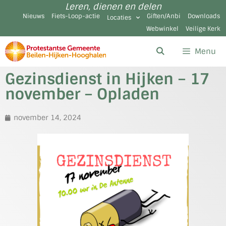
Leren, dienen en delen
Nieuws
Fiets-Loop-actie
Giften/Anbi
Downloads
Locaties
Webwinkel
Veilige Kerk
Menu
Gezinsdienst in Hijken – 17
november – Opladen
november 14, 2024