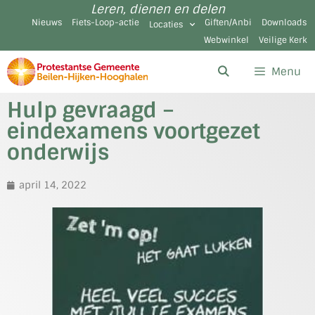
Leren, dienen en delen
Nieuws
Fiets-Loop-actie
Giften/Anbi
Downloads
Locaties
Webwinkel
Veilige Kerk
Menu
Hulp gevraagd –
eindexamens voortgezet
onderwijs
april 14, 2022