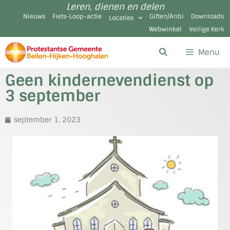
Leren, dienen en delen
Nieuws
Fiets-Loop-actie
Giften/Anbi
Downloads
Locaties
Webwinkel
Veilige Kerk
Menu
Geen kindernevendienst op
3 september
september 1, 2023