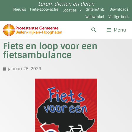
Leren, dienen en delen
Nieuws
Fiets-Loop-actie
Giften/Anbi
Downloads
Locaties
Webwinkel
Veilige Kerk
Menu
Fiets en loop voor een
fietsambulance
januari 25, 2023