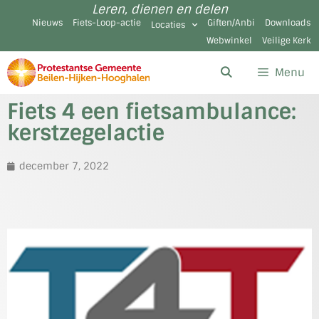
Leren, dienen en delen
Nieuws
Fiets-Loop-actie
Giften/Anbi
Downloads
Locaties
Webwinkel
Veilige Kerk
Menu
Fiets 4 een fietsambulance:
kerstzegelactie
december 7, 2022