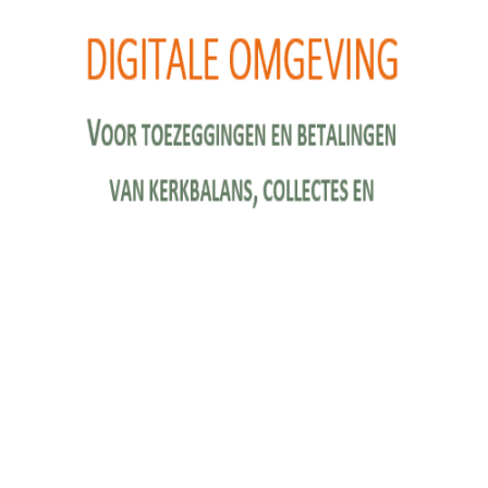
© 2026 Protestantse Gemeente Beilen-Hijken-Hooghalen